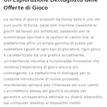
Offerte di Gioco
La varietà di giochi proposti da honey betz è uno dei
suoi punti di forza. Dalle slot machine classiche ai
giochi da tavolo più sofisticati, passando per le
scommesse sportive e le opzioni di casinò live, la
piattaforma offre un'ampia gamma di scelte per
soddisfare i gusti di ogni tipo di giocatore. Ogni gioco
è caratterizzato da una grafica accattivante,
un'interfaccia intuitiva e funzionalità innovative che
rendono l'esperienza di gioco ancora più
coinvolgente. La piattaforma si distingue per la
costante introduzione di nuove proposte,
mantenendo sempre alto l'interesse dei suoi utenti.
L'architettura stessa dei giochi è studiata per
garantire un'esperienza ottimale su diversi dispositivi,
dai computer desktop ai dispositivi mobili.