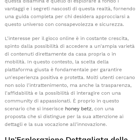
questa disamina è quello di esplorare a fondo i
vantaggi e i segreti nascosti di questa realtà, fornendo
una guida completa per chi desidera approcciarsi a
questo universo con consapevolezza e sicurezza.
L'interesse per il gioco online è in costante crescita,
spinto dalla possibilità di accedere a un'ampia varietà
di contenuti direttamente da casa propria o in
mobilità. In questo contesto, la scelta della
piattaforma giusta è fondamentale per garantire
un'esperienza positiva e protetta. Molti utenti cercano
non solo l'intrattenimento, ma anche la trasparenza,
l'affidabilità e la possibilità di interagire con una
community di appassionati. È proprio in questo
scenario che si inserisce
honey betz
, con una
proposta che si distingue per la sua attenzione ai
dettagli e la sua vocazione all'innovazione.
Un’Esplorazione Dettagliata delle