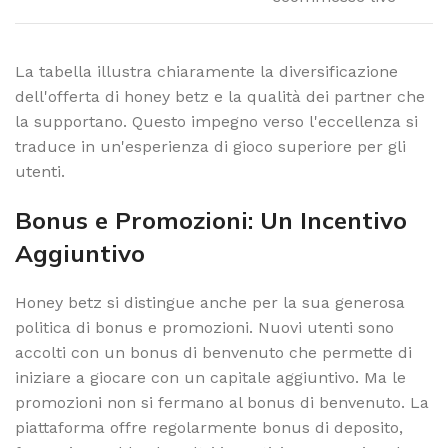
La tabella illustra chiaramente la diversificazione
dell'offerta di honey betz e la qualità dei partner che
la supportano. Questo impegno verso l'eccellenza si
traduce in un'esperienza di gioco superiore per gli
utenti.
Bonus e Promozioni: Un Incentivo
Aggiuntivo
Honey betz si distingue anche per la sua generosa
politica di bonus e promozioni. Nuovi utenti sono
accolti con un bonus di benvenuto che permette di
iniziare a giocare con un capitale aggiuntivo. Ma le
promozioni non si fermano al bonus di benvenuto. La
piattaforma offre regolarmente bonus di deposito,