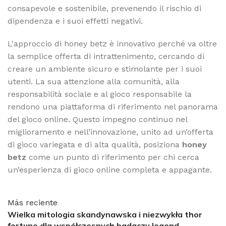
consapevole e sostenibile, prevenendo il rischio di
dipendenza e i suoi effetti negativi.
L'approccio di honey betz è innovativo perché va oltre
la semplice offerta di intrattenimento, cercando di
creare un ambiente sicuro e stimolante per i suoi
utenti. La sua attenzione alla comunità, alla
responsabilità sociale e al gioco responsabile la
rendono una piattaforma di riferimento nel panorama
del gioco online. Questo impegno continuo nel
miglioramento e nell’innovazione, unito ad un’offerta
di gioco variegata e di alta qualità, posiziona
honey
betz
come un punto di riferimento per chi cerca
un’esperienza di gioco online completa e appagante.
Más reciente
Wielka mitologia skandynawska i niezwykła thor
fortune dla współczesnych badaczy legend