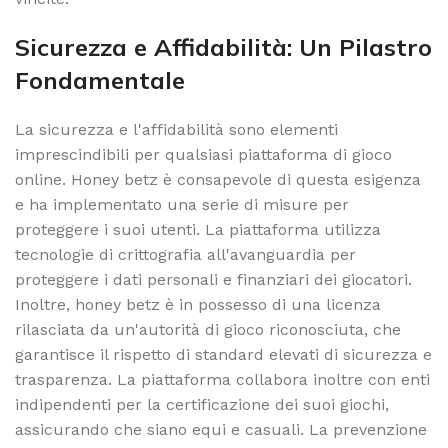
Sicurezza e Affidabilità: Un Pilastro
Fondamentale
La sicurezza e l'affidabilità sono elementi
imprescindibili per qualsiasi piattaforma di gioco
online. Honey betz è consapevole di questa esigenza
e ha implementato una serie di misure per
proteggere i suoi utenti. La piattaforma utilizza
tecnologie di crittografia all'avanguardia per
proteggere i dati personali e finanziari dei giocatori.
Inoltre, honey betz è in possesso di una licenza
rilasciata da un'autorità di gioco riconosciuta, che
garantisce il rispetto di standard elevati di sicurezza e
trasparenza. La piattaforma collabora inoltre con enti
indipendenti per la certificazione dei suoi giochi,
assicurando che siano equi e casuali. La prevenzione