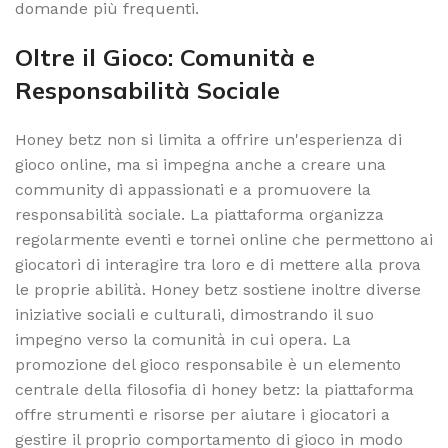
domande più frequenti.
Oltre il Gioco: Comunità e
Responsabilità Sociale
Honey betz non si limita a offrire un'esperienza di
gioco online, ma si impegna anche a creare una
community di appassionati e a promuovere la
responsabilità sociale. La piattaforma organizza
regolarmente eventi e tornei online che permettono ai
giocatori di interagire tra loro e di mettere alla prova
le proprie abilità. Honey betz sostiene inoltre diverse
iniziative sociali e culturali, dimostrando il suo
impegno verso la comunità in cui opera. La
promozione del gioco responsabile è un elemento
centrale della filosofia di honey betz: la piattaforma
offre strumenti e risorse per aiutare i giocatori a
gestire il proprio comportamento di gioco in modo