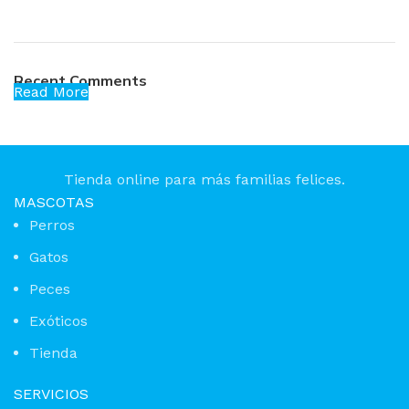
Plumbing Install Discount
03 Nov – 03 Dec
Recent Comments
Read More
Tienda online para más familias felices.
MASCOTAS
Perros
Gatos
Peces
Exóticos
Tienda
SERVICIOS