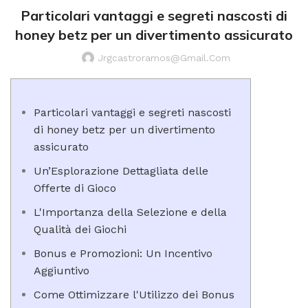
Particolari vantaggi e segreti nascosti di
honey betz per un divertimento assicurato
Jrgcastroramos@gmail.com
Particolari vantaggi e segreti nascosti
di honey betz per un divertimento
assicurato
Un’Esplorazione Dettagliata delle
Offerte di Gioco
L'Importanza della Selezione e della
Qualità dei Giochi
Bonus e Promozioni: Un Incentivo
Aggiuntivo
Come Ottimizzare l'Utilizzo dei Bonus