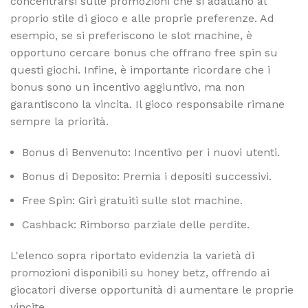
concentrarsi sulle promozioni che si adattano al
proprio stile di gioco e alle proprie preferenze. Ad
esempio, se si preferiscono le slot machine, è
opportuno cercare bonus che offrano free spin su
questi giochi. Infine, è importante ricordare che i
bonus sono un incentivo aggiuntivo, ma non
garantiscono la vincita. Il gioco responsabile rimane
sempre la priorità.
Bonus di Benvenuto: Incentivo per i nuovi utenti.
Bonus di Deposito: Premia i depositi successivi.
Free Spin: Giri gratuiti sulle slot machine.
Cashback: Rimborso parziale delle perdite.
L'elenco sopra riportato evidenzia la varietà di
promozioni disponibili su honey betz, offrendo ai
giocatori diverse opportunità di aumentare le proprie
vincite.