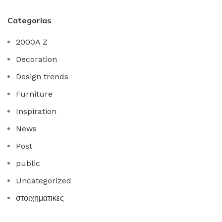
Categorías
2000A Z
Decoration
Design trends
Furniture
Inspiration
News
Post
public
Uncategorized
στοιχηματικες