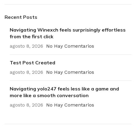
Recent Posts
Navigating Winexch feels surprisingly effortless
from the first click
agosto 8, 2026
No Hay Comentarios
Test Post Created
agosto 8, 2026
No Hay Comentarios
Navigating yolo247 feels less like a game and
more like a smooth conversation
agosto 8, 2026
No Hay Comentarios