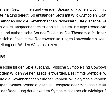
renzten Gewinnlinien und wenigen Spezialfunktionen. Doch im L
terhaltung gelegt. So entstanden Slots mit Wild-Symbolen, Sca
g erhöhen und die Gewinnchancen verbessern. Die grafische Ge
ein visuell ansprechendes Erlebnis zu bieten. Heutige Rodeo-Sl
n und authentische Soundeffekte aus. Die Themenvielfalt inner
ie sich auf bestimmte Rodeoveranstaltungen konzentrieren, wie z
ellung des Wilden Westens bieten.
ien
e Rolle für den Spielausgang. Typische Symbole sind Cowboys
it dem Wilden Westen assoziiert werden. Bestimmte Symbole, wi
, die die Gewinnchancen erhöhen können. Wild-Symbole könne
en. Scatter-Symbole lösen oft Freispiele oder Bonusspiele au
der Bedeutung der einzelnen Symbole ist daher ein wichtiger S