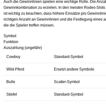
Auch die Gewinnlinien spielen eine wichtige Rolle. Die Anzah
Gewinnkombination zu erzielen. In den meisten Rodeo-Slots 
ist wichtig zu beachten, dass höhere Einsätze pro Gewinnlin
richtigen Anzahl an Gewinnlinien und die Festlegung eines 
die die Spieler treffen müssen.
Symbol
Funktion
Auszahlung (ungefähr)
Cowboy
Standard-Symbol
Wild-Pferd
Ersetzt andere Symbole
Bulle
Scatter-Symbol
Stiefel
Standard-Symbol