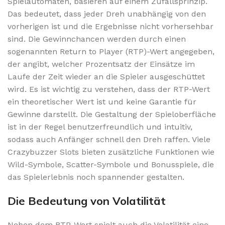
Spielautomaten, basieren auf einem Zufallsprinzip.
Das bedeutet, dass jeder Dreh unabhängig von den
vorherigen ist und die Ergebnisse nicht vorhersehbar
sind. Die Gewinnchancen werden durch einen
sogenannten Return to Player (RTP)-Wert angegeben,
der angibt, welcher Prozentsatz der Einsätze im
Laufe der Zeit wieder an die Spieler ausgeschüttet
wird. Es ist wichtig zu verstehen, dass der RTP-Wert
ein theoretischer Wert ist und keine Garantie für
Gewinne darstellt. Die Gestaltung der Spieloberfläche
ist in der Regel benutzerfreundlich und intuitiv,
sodass auch Anfänger schnell den Dreh raffen. Viele
Crazybuzzer Slots bieten zusätzliche Funktionen wie
Wild-Symbole, Scatter-Symbole und Bonusspiele, die
das Spielerlebnis noch spannender gestalten.
Die Bedeutung von Volatilität
Neben dem RTP-Wert spielt auch die Volatilität eine