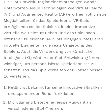
Die Slot-Entwicklung ist einem ständigen Wandel
unterworfen. Neue Technologien wie Virtual Reality
(VR) und Augmented Reality (AR) eröffnen völlig neue
Möglichkeiten für das Spielerlebnis. VR-Slots
ermöglichen es den Spielern, in eine immersive
virtuelle Welt einzutauchen und das Spiel noch
intensiver zu erleben. AR-Slots hingegen integrieren
virtuelle Elemente in die reale Umgebung des
Spielers. Auch die Verwendung von künstlicher
Intelligenz (KI) wird in der Slot-Entwicklung immer
wichtiger, um personalisierte Spielerlebnisse zu
schaffen und das Spielverhalten der Spieler besser
zu verstehen.
NetEnt ist bekannt für seine innovativen Grafiken
und spannenden Bonusfunktionen.
Microgaming bietet eine riesige Auswahl an
verschiedenen Slot-Themen.