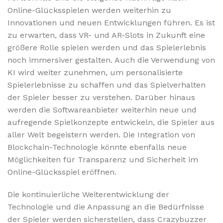
Online-Glücksspielen werden weiterhin zu
Innovationen und neuen Entwicklungen führen. Es ist
zu erwarten, dass VR- und AR-Slots in Zukunft eine
größere Rolle spielen werden und das Spielerlebnis
noch immersiver gestalten. Auch die Verwendung von
KI wird weiter zunehmen, um personalisierte
Spielerlebnisse zu schaffen und das Spielverhalten
der Spieler besser zu verstehen. Darüber hinaus
werden die Softwareanbieter weiterhin neue und
aufregende Spielkonzepte entwickeln, die Spieler aus
aller Welt begeistern werden. Die Integration von
Blockchain-Technologie könnte ebenfalls neue
Möglichkeiten für Transparenz und Sicherheit im
Online-Glücksspiel eröffnen.
Die kontinuierliche Weiterentwicklung der
Technologie und die Anpassung an die Bedürfnisse
der Spieler werden sicherstellen, dass Crazybuzzer