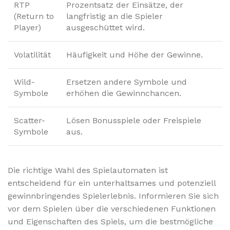
RTP
Prozentsatz der Einsätze, der
(Return to
langfristig an die Spieler
Player)
ausgeschüttet wird.
Volatilität
Häufigkeit und Höhe der Gewinne.
Wild-
Ersetzen andere Symbole und
Symbole
erhöhen die Gewinnchancen.
Scatter-
Lösen Bonusspiele oder Freispiele
Symbole
aus.
Die richtige Wahl des Spielautomaten ist
entscheidend für ein unterhaltsames und potenziell
gewinnbringendes Spielerlebnis. Informieren Sie sich
vor dem Spielen über die verschiedenen Funktionen
und Eigenschaften des Spiels, um die bestmögliche