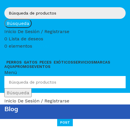
Búsqueda
Inicio De Sesión / Registrarse
0
Lista de deseos
0
elementos
S/
0.00
PERROS
GATOS
PECES
EXÓTICOS
SERVICIOS
MARCAS
AQUAPROMOS
EVENTOS
Menú
Búsqueda
Inicio De Sesión / Registrarse
Blog
POST