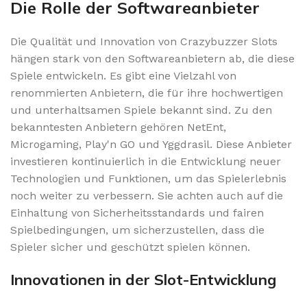
Die Rolle der Softwareanbieter
Die Qualität und Innovation von Crazybuzzer Slots
hängen stark von den Softwareanbietern ab, die diese
Spiele entwickeln. Es gibt eine Vielzahl von
renommierten Anbietern, die für ihre hochwertigen
und unterhaltsamen Spiele bekannt sind. Zu den
bekanntesten Anbietern gehören NetEnt,
Microgaming, Play'n GO und Yggdrasil. Diese Anbieter
investieren kontinuierlich in die Entwicklung neuer
Technologien und Funktionen, um das Spielerlebnis
noch weiter zu verbessern. Sie achten auch auf die
Einhaltung von Sicherheitsstandards und fairen
Spielbedingungen, um sicherzustellen, dass die
Spieler sicher und geschützt spielen können.
Innovationen in der Slot-Entwicklung