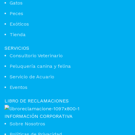
Gatos
Peces
Exóticos
Tienda
SERVICIOS
Consultorio Veterinario
Peluquería canina y felina
Servicio de Acuario
Eventos
LIBRO DE RECLAMACIONES
INFORMACIÓN CORPORATIVA
Sobre Nosotros
Políticas de Privacidad