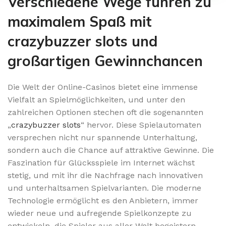
Verschiedene Wege führen zu
maximalem Spaß mit
crazybuzzer slots und
großartigen Gewinnchancen
Die Welt der Online-Casinos bietet eine immense
Vielfalt an Spielmöglichkeiten, und unter den
zahlreichen Optionen stechen oft die sogenannten
„
crazybuzzer slots
“ hervor. Diese Spielautomaten
versprechen nicht nur spannende Unterhaltung,
sondern auch die Chance auf attraktive Gewinne. Die
Faszination für Glücksspiele im Internet wächst
stetig, und mit ihr die Nachfrage nach innovativen
und unterhaltsamen Spielvarianten. Die moderne
Technologie ermöglicht es den Anbietern, immer
wieder neue und aufregende Spielkonzepte zu
entwickeln, die Spieler aus aller Welt begeistern.