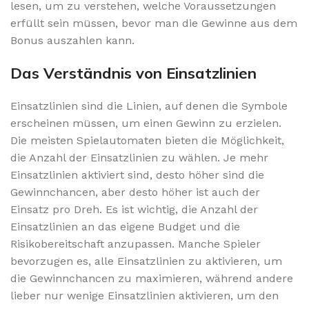
lesen, um zu verstehen, welche Voraussetzungen
erfüllt sein müssen, bevor man die Gewinne aus dem
Bonus auszahlen kann.
Das Verständnis von Einsatzlinien
Einsatzlinien sind die Linien, auf denen die Symbole
erscheinen müssen, um einen Gewinn zu erzielen.
Die meisten Spielautomaten bieten die Möglichkeit,
die Anzahl der Einsatzlinien zu wählen. Je mehr
Einsatzlinien aktiviert sind, desto höher sind die
Gewinnchancen, aber desto höher ist auch der
Einsatz pro Dreh. Es ist wichtig, die Anzahl der
Einsatzlinien an das eigene Budget und die
Risikobereitschaft anzupassen. Manche Spieler
bevorzugen es, alle Einsatzlinien zu aktivieren, um
die Gewinnchancen zu maximieren, während andere
lieber nur wenige Einsatzlinien aktivieren, um den