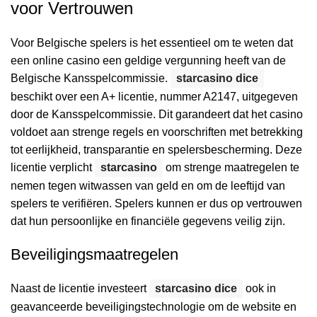
voor Vertrouwen
Voor Belgische spelers is het essentieel om te weten dat
een online casino een geldige vergunning heeft van de
Belgische Kansspelcommissie.
starcasino dice
beschikt over een A+ licentie, nummer A2147, uitgegeven
door de Kansspelcommissie. Dit garandeert dat het casino
voldoet aan strenge regels en voorschriften met betrekking
tot eerlijkheid, transparantie en spelersbescherming. Deze
licentie verplicht
starcasino
om strenge maatregelen te
nemen tegen witwassen van geld en om de leeftijd van
spelers te verifiëren. Spelers kunnen er dus op vertrouwen
dat hun persoonlijke en financiële gegevens veilig zijn.
Beveiligingsmaatregelen
Naast de licentie investeert
starcasino dice
ook in
geavanceerde beveiligingstechnologie om de website en