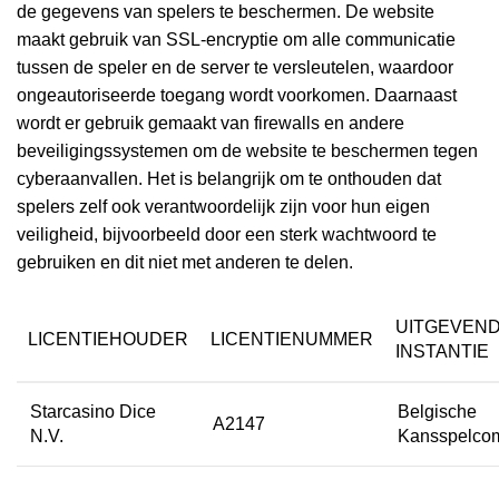
de gegevens van spelers te beschermen. De website
maakt gebruik van SSL-encryptie om alle communicatie
tussen de speler en de server te versleutelen, waardoor
ongeautoriseerde toegang wordt voorkomen. Daarnaast
wordt er gebruik gemaakt van firewalls en andere
beveiligingssystemen om de website te beschermen tegen
cyberaanvallen. Het is belangrijk om te onthouden dat
spelers zelf ook verantwoordelijk zijn voor hun eigen
veiligheid, bijvoorbeeld door een sterk wachtwoord te
gebruiken en dit niet met anderen te delen.
UITGEVEN
LICENTIEHOUDER
LICENTIENUMMER
INSTANTIE
Starcasino Dice
Belgische
A2147
N.V.
Kansspelco