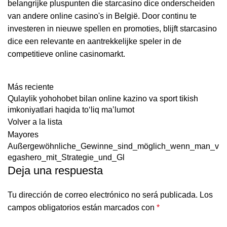
belangrijke pluspunten die starcasino dice onderscheiden
van andere online casino's in België. Door continu te
investeren in nieuwe spellen en promoties, blijft starcasino
dice een relevante en aantrekkelijke speler in de
competitieve online casinomarkt.
Más reciente
Qulaylik yohohobet bilan online kazino va sport tikish
imkoniyatlari haqida toʻliq maʼlumot
Volver a la lista
Mayores
Außergewöhnliche_Gewinne_sind_möglich_wenn_man_v
egashero_mit_Strategie_und_Gl
Deja una respuesta
Tu dirección de correo electrónico no será publicada.
Los
campos obligatorios están marcados con
*