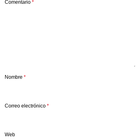
Comentario
*
Nombre
*
Correo electrónico
*
Web