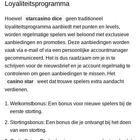
Loyaliteitsprogramma
Hoewel
starcasino dice
geen traditioneel
loyaliteitsprogramma aanbiedt met punten en levels,
worden regelmatige spelers wel beloond met exclusieve
aanbiedingen en promoties. Deze aanbiedingen worden
vaak via e-mail of via een persoonlijke accountmanager
gecommuniceerd. Het is dus raadzaam om je in te
schrijven voor de nieuwsbrief en je account regelmatig te
controleren om geen aanbiedingen te missen. Het
casino star
weet dat trouwe spelers extra aandacht
verdienen.
Welkomstbonus: Een bonus voor nieuwe spelers bij de
eerste storting.
Stortingsbonus: Een bonus die je ontvangt bij het doen
van een storting.