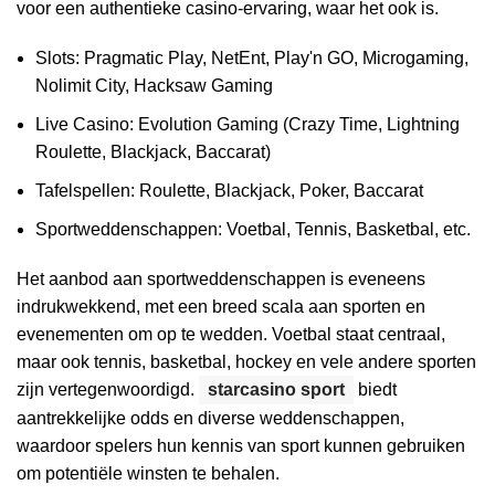
voor een authentieke casino-ervaring, waar het ook is.
Slots: Pragmatic Play, NetEnt, Play'n GO, Microgaming,
Nolimit City, Hacksaw Gaming
Live Casino: Evolution Gaming (Crazy Time, Lightning
Roulette, Blackjack, Baccarat)
Tafelspellen: Roulette, Blackjack, Poker, Baccarat
Sportweddenschappen: Voetbal, Tennis, Basketbal, etc.
Het aanbod aan sportweddenschappen is eveneens
indrukwekkend, met een breed scala aan sporten en
evenementen om op te wedden. Voetbal staat centraal,
maar ook tennis, basketbal, hockey en vele andere sporten
zijn vertegenwoordigd.
starcasino sport
biedt
aantrekkelijke odds en diverse weddenschappen,
waardoor spelers hun kennis van sport kunnen gebruiken
om potentiële winsten te behalen.