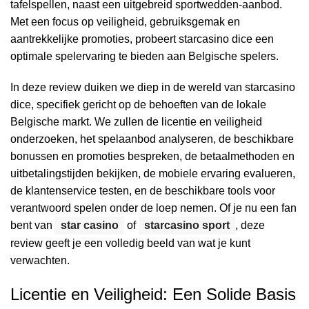
tafelspellen, naast een uitgebreid sportwedden-aanbod.
Met een focus op veiligheid, gebruiksgemak en
aantrekkelijke promoties, probeert starcasino dice een
optimale spelervaring te bieden aan Belgische spelers.
In deze review duiken we diep in de wereld van starcasino
dice, specifiek gericht op de behoeften van de lokale
Belgische markt. We zullen de licentie en veiligheid
onderzoeken, het spelaanbod analyseren, de beschikbare
bonussen en promoties bespreken, de betaalmethoden en
uitbetalingstijden bekijken, de mobiele ervaring evalueren,
de klantenservice testen, en de beschikbare tools voor
verantwoord spelen onder de loep nemen. Of je nu een fan
bent van
star casino
of
starcasino sport
, deze
review geeft je een volledig beeld van wat je kunt
verwachten.
Licentie en Veiligheid: Een Solide Basis