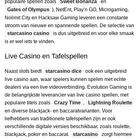
populaire spellen zoals
Sweet Bonanza
en
Gates of Olympus
), NetEnt, Play'n GO, Microgaming,
Nolimit City en Hacksaw Gaming leveren een constante
stroom van nieuwe en spannende spellen. De selectie van
starcasino casino
is dus uitgebreid en voor elke smaak
is er wel iets te vinden.
Live Casino en Tafelspellen
Naast slots biedt
starcasino dice
ook een uitgebreid
live casino aan, waar spelers kunnen spelen met echte
dealers via een live videoverbinding. Evolution Gaming is
de belangrijkste leverancier van live casino spellen, met
populaire titels zoals
Crazy Time
,
Lightning Roulette
en diverse blackjack- en baccaratvarianten. Voor
liefhebbers van traditionele tafelspellen zijn er ook
verschillende digitale versies beschikbaar, zoals roulette,
blackjack, poker en baccarat.
starcasino
zorgt hiermee