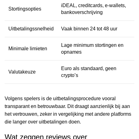
iDEAL, creditcards, e-wallets,
Stortingsopties
bankoverschrijving
Uitbetalingssnelheid
Vaak binnen 24 tot 48 uur
Lage minimum stortingen en
Minimale limieten
opnames
Euro als standaard, geen
Valutakeuze
crypto’s
Volgens spelers is de uitbetalingsprocedure vooral
transparant en betrouwbaar. Dit draagt aanzienlijk bij aan
het vertrouwen, zeker in vergelijking met andere platforms
die langer over uitbetalingen doen.
Wat zeggen reviews over