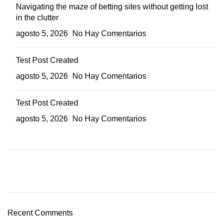
Navigating the maze of betting sites without getting lost
in the clutter
agosto 5, 2026
No Hay Comentarios
Test Post Created
agosto 5, 2026
No Hay Comentarios
Test Post Created
agosto 5, 2026
No Hay Comentarios
Plumbing Install Discount
03 Nov – 03 Dec
Recent Comments
Read More