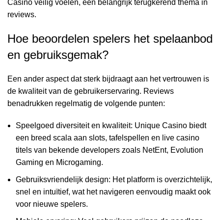
Casino veilig voelen, een belangrijk terugkerend thema in
reviews.
Hoe beoordelen spelers het spelaanbod
en gebruiksgemak?
Een ander aspect dat sterk bijdraagt aan het vertrouwen is
de kwaliteit van de gebruikerservaring. Reviews
benadrukken regelmatig de volgende punten:
Speelgoed diversiteit en kwaliteit: Unique Casino biedt
een breed scala aan slots, tafelspellen en live casino
titels van bekende developers zoals NetEnt, Evolution
Gaming en Microgaming.
Gebruiksvriendelijk design: Het platform is overzichtelijk,
snel en intuïtief, wat het navigeren eenvoudig maakt ook
voor nieuwe spelers.