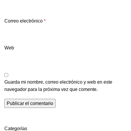
Correo electrónico
*
Web
Guarda mi nombre, correo electrónico y web en este
navegador para la próxima vez que comente.
Categorías