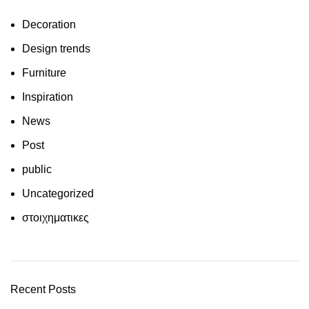
Decoration
Design trends
Furniture
Inspiration
News
Post
public
Uncategorized
στοιχηματικες
Recent Posts