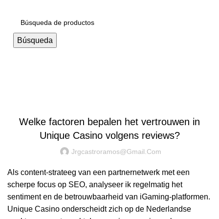
Inicio De Sesión / Registrarse
Búsqueda
Blog
UNCATEGORIZED
Welke factoren bepalen het vertrouwen in
Unique Casino volgens reviews?
Jrgcastroramos@gmail.com
Als content-strateeg van een partnernetwerk met een
scherpe focus op SEO, analyseer ik regelmatig het
sentiment en de betrouwbaarheid van iGaming-platformen.
Unique Casino onderscheidt zich op de Nederlandse