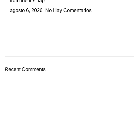
from the first tap
agosto 6, 2026
No Hay Comentarios
Plumbing Install Discount
03 Nov – 03 Dec
Recent Comments
Read More
Tienda online para más familias felices.
MASCOTAS
Perros
Gatos