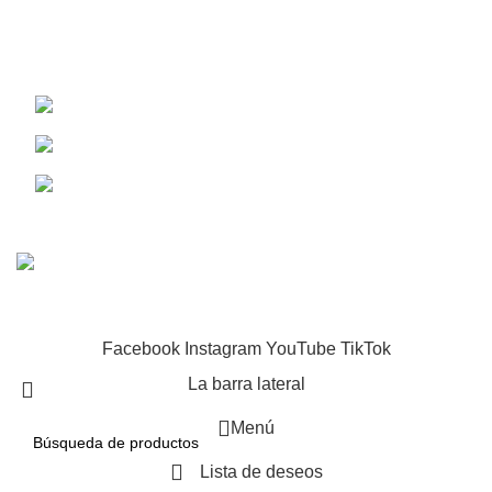
Contáctenos
Redes Sociales:
Lima
980 469 381
© 2024 Aquafarma. Todos los derechos reservados.
Facebook
Instagram
YouTube
TikTok
La barra lateral
Menú
Lista de deseos