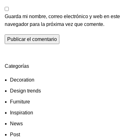
Guarda mi nombre, correo electrónico y web en este
navegador para la próxima vez que comente.
Categorías
Decoration
Design trends
Furniture
Inspiration
News
Post