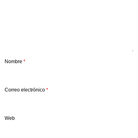
Nombre
*
Correo electrónico
*
Web