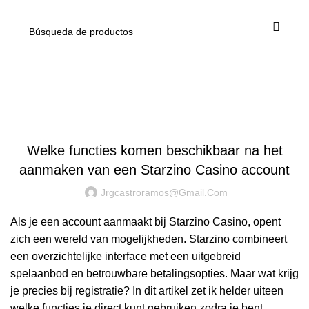
Blog
UNCATEGORIZED
Welke functies komen beschikbaar na het
aanmaken van een Starzino Casino account
Jrgcastroramos@gmail.com
Als je een account aanmaakt bij
Starzino Casino
, opent
zich een wereld van mogelijkheden. Starzino combineert
een overzichtelijke interface met een uitgebreid
spelaanbod en betrouwbare betalingsopties. Maar wat krijg
je precies bij registratie? In dit artikel zet ik helder uiteen
welke functies je direct kunt gebruiken zodra je bent